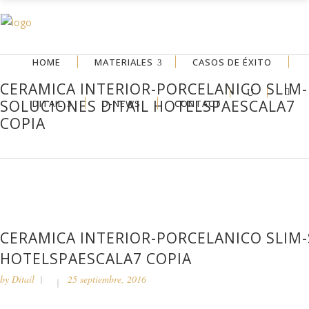
HOME
MATERIALES
CASOS DE ÉXITO
CERAMICA INTERIOR-PORCELANICO SLIM-
SOLUCIONES DITAIL HOTELSPAESCALA7
DITAIL
D-NEWS
CONTACT
COPIA
CERAMICA INTERIOR-PORCELANICO SLIM-
HOTELSPAESCALA7 COPIA
by
Ditail
25 septiembre, 2016