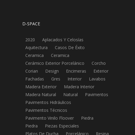
D-SPACE
2020
Aplacados Y Celosías
Aquitectura
Casos De Éxito
Ceramica
Ceramica
Cerámico Exterior Porcelánico
Corcho
Corian
Design
Encimeras
Exterior
Fachadas
Gres
Interior
Lavabos
Madera Exterior
Madera Interior
Madera Natural
Natural
Pavimentos
Pavimentos Hidráulicos
Pavimentos Técnicos
Pavimento Vinilo Floover
Piedra
Piedra
Piezas Especiales
Platos De Ducha
Porcelánico
Resina