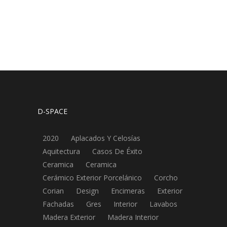
D-SPACE
2020
Aplacados Y Celosías
Aquitectura
Casos De Éxito
Ceramica
Ceramica
Cerámico Exterior Porcelánico
Corcho
Corian
Design
Encimeras
Exterior
Fachadas
Gres
Interior
Lavabos
Madera Exterior
Madera Interior