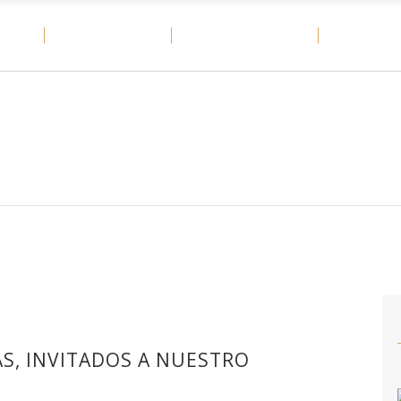
OME
MATERIALES
CASOS DE ÉXITO
DITAIL
AS, INVITADOS A NUESTRO