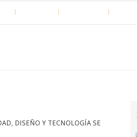
OME
MATERIALES
CASOS DE ÉXITO
DITAIL
IDAD, DISEÑO Y TECNOLOGÍA SE