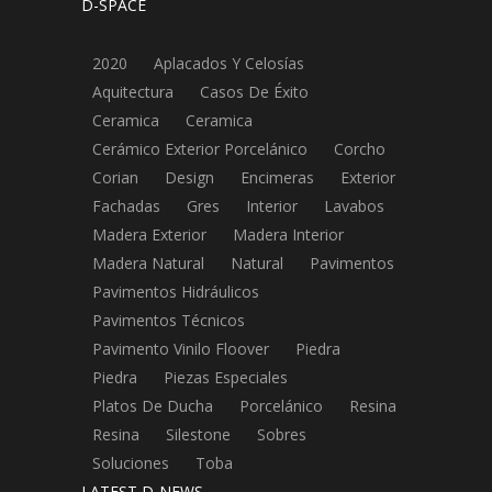
D-SPACE
2020
Aplacados Y Celosías
Aquitectura
Casos De Éxito
Ceramica
Ceramica
Cerámico Exterior Porcelánico
Corcho
Corian
Design
Encimeras
Exterior
Fachadas
Gres
Interior
Lavabos
Madera Exterior
Madera Interior
Madera Natural
Natural
Pavimentos
Pavimentos Hidráulicos
Pavimentos Técnicos
Pavimento Vinilo Floover
Piedra
Piedra
Piezas Especiales
Platos De Ducha
Porcelánico
Resina
Resina
Silestone
Sobres
Soluciones
Toba
LATEST D-NEWS