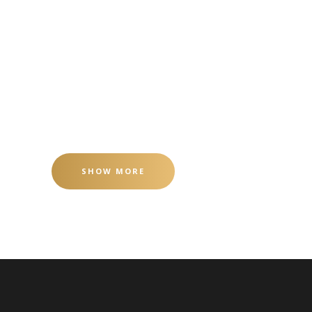
Cisterna, ahorro de 1/2 litro de agua por
descarga! Hasta 9 litros por dia! hoteles,
restaurantes, viviendas. Proyectos
arquitectura, interiorismo, construcción....
Read More
SHOW MORE