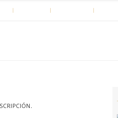
OME
MATERIALES
CASOS DE ÉXITO
DITAIL
SCRIPCIÓN.