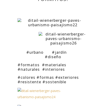
#urbano #jardín
#diseño
#formatos #materiales
#naturales #interiores
#colores #formas #exteriores
#resistente #sostenible