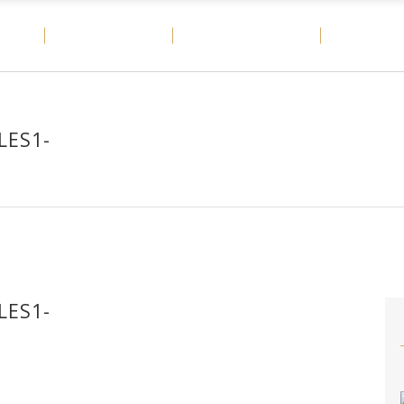
OME
MATERIALES
CASOS DE ÉXITO
DITAIL
LES1-
LES1-