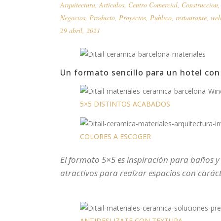
Arquitectura
,
Artículos
,
Centro Comercial
,
Construccion
Negocios
,
Producto
,
Proyectos
,
Publico
,
restaurante
,
wel
29 abril, 2021
Un formato sencillo para un hotel con
5×5 DISTINTOS ACABADOS
COLORES A ESCOGER
El formato 5×5 es inspiración para baños y
atractivos para realzar espacios con caráct
ANTIDESLIZATE CON TEXTURA