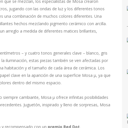
n que se mezclan, los especialistas de Mosa crearon
tros, jugando con las ondas de luz y los diferentes tonos
 es una combinación de muchos colores diferentes. Una
rillantes hechos mezclando pigmento cerámico con arcilla.
 un arreglo a medida de diferentes matices brillantes,
entímetros – y cuatro tonos generales clave – blanco, gris
 la iluminación, estas piezas también se ven afectadas por
 una habitación y el tamaño de cada área de cerámica. Los
apel clave en la aparición de una superficie Mosa μ, ya que
colores dentro del mismo espacio.
to siempre cambiante, Mosa μ ofrece infinitas posibilidades
 precedentes. Juguetón, inspirado y lleno de sorpresas, Mosa
o y recompensado con un
premio Red Dot
.