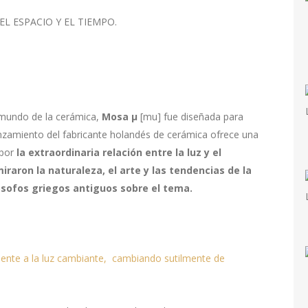
L ESPACIO Y EL TIEMPO.
mundo de la cerámica,
Mosa μ
[mu] fue diseñada para
lanzamiento del fabricante holandés de cerámica ofrece una
 por
la extraordinaria relación entre la luz y el
raron la naturaleza, el arte y las tendencias de la
lósofos griegos antiguos sobre el tema.
ente a la luz cambiante, cambiando
sutilmente
de