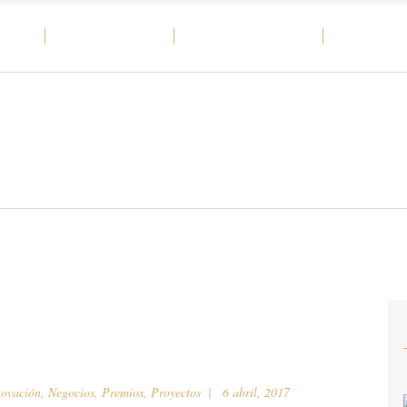
OME
MATERIALES
CASOS DE ÉXITO
DITAIL
novación
,
Negocios
,
Premios
,
Proyectos
6 abril, 2017