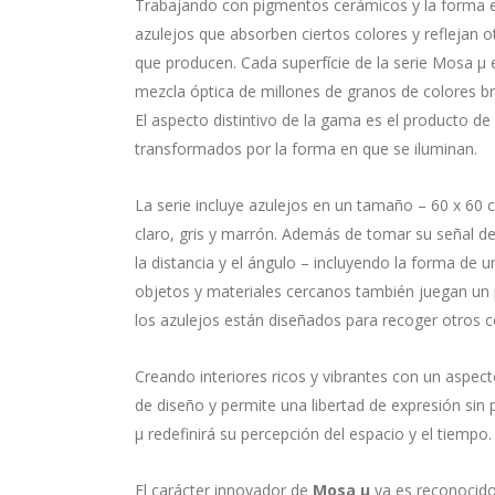
Trabajando con pigmentos cerámicos y la forma e
azulejos que absorben ciertos colores y reflejan o
que producen. Cada superfície de la serie Mosa μ
mezcla óptica de millones de granos de colores b
El aspecto distintivo de la gama es el producto de
transformados por la forma en que se iluminan.
La serie incluye azulejos en un tamaño – 60 x 60 c
claro, gris y marrón. Además de tomar su señal de
la distancia y el ángulo – incluyendo la forma de
objetos y materiales cercanos también juegan un p
los azulejos están diseñados para recoger otros 
Creando interiores ricos y vibrantes con un aspec
de diseño y permite una libertad de expresión sin
μ redefinirá su percepción del espacio y el tiempo.
El carácter innovador de
Mosa μ
ya es reconocid