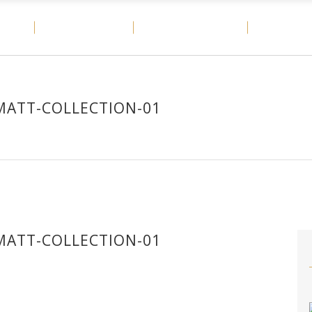
OME
MATERIALES
CASOS DE ÉXITO
DITAIL
MATT-COLLECTION-01
MATT-COLLECTION-01