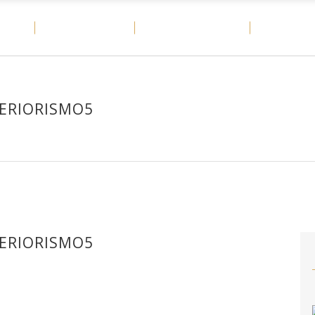
OME
MATERIALES
CASOS DE ÉXITO
DITAIL
TERIORISMO5
TERIORISMO5