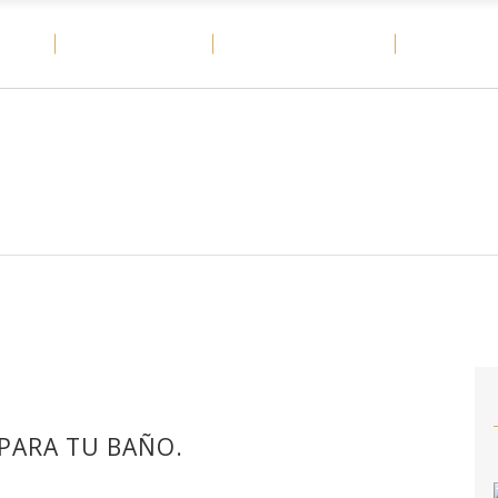
OME
MATERIALES
CASOS DE ÉXITO
DITAIL
 PARA TU BAÑO.