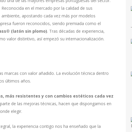
ndo una de las mayores empresas portuguesas del sector.
n. Reconocida en el mercado por la calidad de sus
o ambiente, apostando cada vez más por modelos
empresa fueron reconocidos, siendo premiada como el
ass® (latón sin plomo)
. Tras décadas de experiencia,
 valor distintivo, así empezó su internacionalización.
as marcas con valor añadido. La evolución técnica dentro
tos últimos años.
s, más resistentes y con cambios estéticos cada vez
 parte de las mejoras técnicas, hacen que dispongamos en
onde elegir.
tegral, la experiencia contigo nos ha enseñado que la