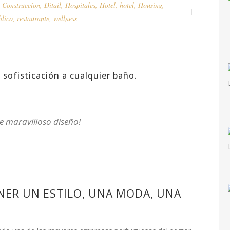
,
Construccion
,
Ditail
,
Hospitales
,
Hotel
,
hotel
,
Housing
,
lico
,
restaurante
,
wellness
 sofisticación a cualquier baño.
te maravilloso diseño!
NER UN ESTILO, UNA MODA, UNA