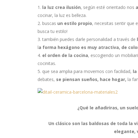
la luz crea ilusión
, según esté orientado nos
a
cocinar, la luz es belleza.
buscas
un estilo propio
, necesitas sentir que 
busca tu estilo!
también puedes darle personalidad a través de
l
l
a forma hexágono es muy atractiva, de colo
el orden de la cocina
, escogiendo un mobiliar
cocinitas.
que sea amplia para movernos con facilidad,
la
debates,
se piensan sueños, hace hogar,
la fa
¿Qué le añadiriras, un suelo
Un clásico son las baldosas de toda la v
elegante, 