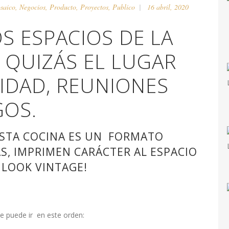
saico
,
Negocios
,
Producto
,
Proyectos
,
Publico
16 abril, 2020
OS ESPACIOS DE LA
 QUIZÁS EL LUGAR
IDAD, REUNIONES
GOS.
ESTA COCINA ES UN FORMATO
, IMPRIMEN CARÁCTER AL ESPACIO
 LOOK VINTAGE!
e puede ir en este orden: