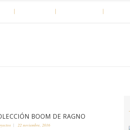
OME
MATERIALES
CASOS DE ÉXITO
DITAIL
COLECCIÓN BOOM DE RAGNO
oyectos
22 noviembre, 2016