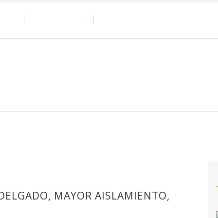
OME
MATERIALES
CASOS DE ÉXITO
DITAIL
 DELGADO, MAYOR AISLAMIENTO,