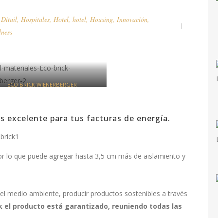
,
Ditail
,
Hospitales
,
Hotel
,
hotel
,
Housing
,
Innovación
,
lness
ECO BRICK WIENERBERGER
s excelente para tus facturas de energía.
or lo que puede agregar hasta 3,5 cm más de aislamiento y
del medio ambiente, producir productos sostenibles a través
ck el producto está garantizado, reuniendo todas las