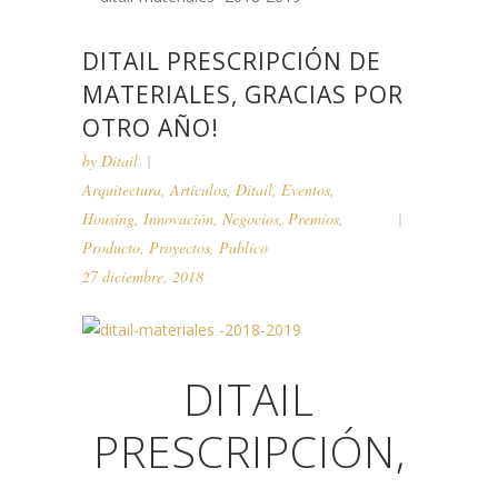
DITAIL PRESCRIPCIÓN DE
MATERIALES, GRACIAS POR
OTRO AÑO!
by
Ditail
Arquitectura
,
Artículos
,
Ditail
,
Eventos
,
Housing
,
Innovación
,
Negocios
,
Premios
,
Producto
,
Proyectos
,
Publico
27 diciembre, 2018
DITAIL
PRESCRIPCIÓN,