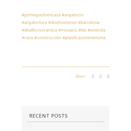
#
yomequedoencasa #arquitecto
#arquitectura #diseñointerior #barcelona
#ditailbcnceramica #mosaico #tile #vivienda
#casa #construcción #planificacionmemoria
Share:
RECENT POSTS