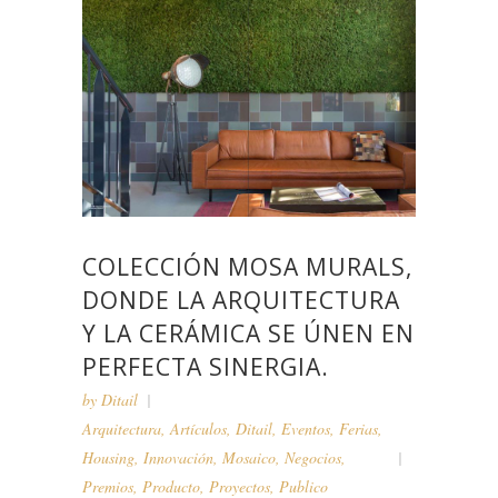
COLECCIÓN MOSA MURALS,
DONDE LA ARQUITECTURA
Y LA CERÁMICA SE ÚNEN EN
PERFECTA SINERGIA.
by
Ditail
Arquitectura
,
Artículos
,
Ditail
,
Eventos
,
Ferias
,
Housing
,
Innovación
,
Mosaico
,
Negocios
,
Premios
,
Producto
,
Proyectos
,
Publico