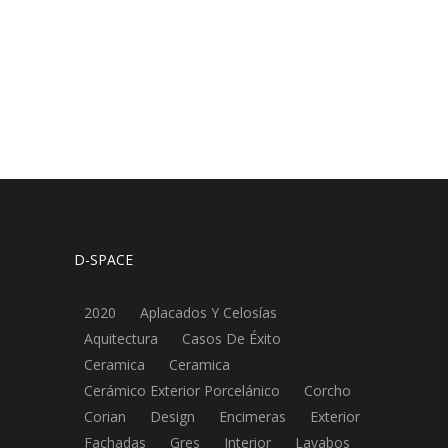
Read More
D-SPACE
2020
Aplacados Y Celosías
Aquitectura
Casos De Éxito
Ceramica
Ceramica
Cerámico Exterior Porcelánico
Corcho
Corian
Design
Encimeras
Exterior
Fachadas
Gres
Interior
Lavabos