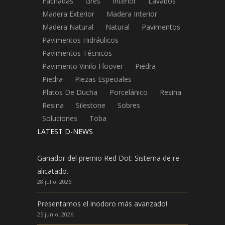
Fachadas
Gres
Interior
Lavabos
Madera Exterior
Madera Interior
Madera Natural
Natural
Pavimentos
Pavimentos Hidráulicos
Pavimentos Técnicos
Pavimento Vinilo Floover
Piedra
Piedra
Piezas Especiales
Platos De Ducha
Porcelánico
Resina
Resina
Silestone
Sobres
Soluciones
Toba
LATEST D-NEWS
Ganador del premio Red Dot: Sistema de re-
alicatado.
28 julio, 2026
Presentamos el inodoro más avanzado!
25 junio, 2026