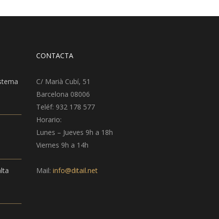
CONTACTA
istema
C/ Marià Cubí, 51
Barcelona 08006
Teléf: 932 178 577
Horario:
Lunes – Jueves 9h a 18h
Viernes 9h a 14h
lta
Mail:
info@ditail.net