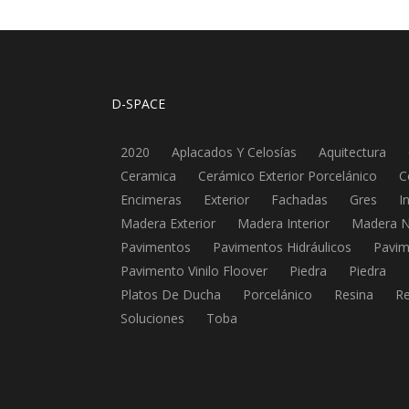
D-SPACE
2020
Aplacados Y Celosías
Aquitectura
Ceramica
Cerámico Exterior Porcelánico
C
Encimeras
Exterior
Fachadas
Gres
I
Madera Exterior
Madera Interior
Madera N
Pavimentos
Pavimentos Hidráulicos
Pavim
Pavimento Vinilo Floover
Piedra
Piedra
Platos De Ducha
Porcelánico
Resina
Re
Soluciones
Toba