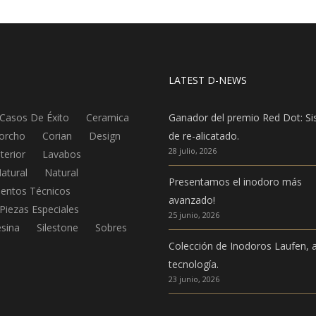
LATEST D-NEWS
Casos De Éxito
Ceramica
Ganador del premio Red Dot: S
orcho
Corian
Design
de re-alicatado.
28 julio, 2026
nterior
Lavabos
atural
Natural
Presentamos el inodoro más
entos Técnicos
avanzado!
Piezas Especiales
25 junio, 2026
sina
Silestone
Sobres
Colección de Inodoros Laufen, a
tecnología.
23 junio, 2026