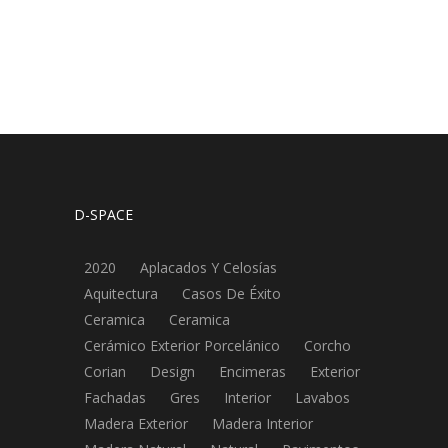
D-SPACE
2020
Aplacados Y Celosías
Aquitectura
Casos De Éxito
Ceramica
Ceramica
Cerámico Exterior Porcelánico
Corcho
Corian
Design
Encimeras
Exterior
Fachadas
Gres
Interior
Lavabos
Madera Exterior
Madera Interior