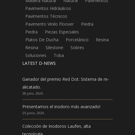
Madera Natural
Natural
Pavimentos
Pavimentos Hidráulicos
Pavimentos Técnicos
Pavimento Vinilo Floover
Piedra
Piedra
Piezas Especiales
Platos De Ducha
Porcelánico
Resina
Resina
Silestone
Sobres
Soluciones
Toba
LATEST D-NEWS
Ganador del premio Red Dot: Sistema de re-
alicatado.
28 julio, 2026
Presentamos el inodoro más avanzado!
25 junio, 2026
Colección de Inodoros Laufen, alta
tecnología.