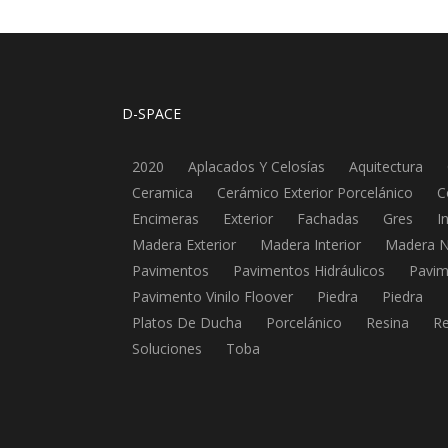
D-SPACE
2020
Aplacados Y Celosías
Aquitectura
Ceramica
Cerámico Exterior Porcelánico
C
Encimeras
Exterior
Fachadas
Gres
I
Madera Exterior
Madera Interior
Madera N
Pavimentos
Pavimentos Hidráulicos
Pavim
Pavimento Vinilo Floover
Piedra
Piedra
Platos De Ducha
Porcelánico
Resina
Re
Soluciones
Toba