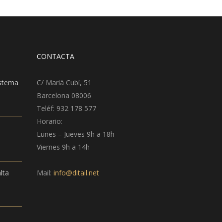
CONTACTA
istema
C/ Marià Cubí, 51
Barcelona 08006
Teléf: 932 178 577
Horario:
Lunes – Jueves 9h a 18h
Viernes 9h a 14h
lta
Mail:
info@ditail.net