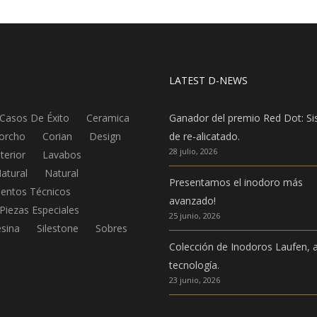
LATEST D-NEWS
Casos De Éxito
Ceramica
Ganador del premio Red Dot: S
orcho
Corian
Design
de re-alicatado.
28 julio, 2026
nterior
Lavabos
atural
Natural
Presentamos el inodoro más
entos Técnicos
avanzado!
Piezas Especiales
25 junio, 2026
sina
Silestone
Sobres
Colección de Inodoros Laufen, a
tecnología.
23 junio, 2026