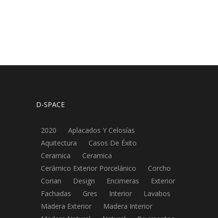
D-SPACE
2020
Aplacados Y Celosías
Aquitectura
Casos De Éxito
Ceramica
Ceramica
Cerámico Exterior Porcelánico
Corcho
Corian
Design
Encimeras
Exterior
Fachadas
Gres
Interior
Lavabos
Madera Exterior
Madera Interior