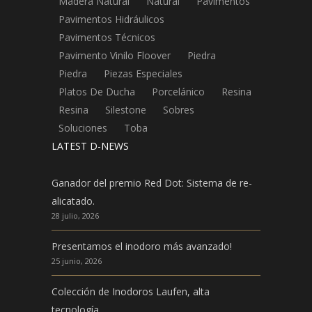
Madera Natural
Natural
Pavimentos
Pavimentos Hidráulicos
Pavimentos Técnicos
Pavimento Vinilo Floover
Piedra
Piedra
Piezas Especiales
Platos De Ducha
Porcelánico
Resina
Resina
Silestone
Sobres
Soluciones
Toba
LATEST D-NEWS
Ganador del premio Red Dot: Sistema de re-
alicatado.
28 julio, 2026
Presentamos el inodoro más avanzado!
25 junio, 2026
Colección de Inodoros Laufen, alta
tecnología.